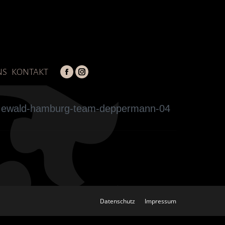
NS
KONTAKT
Facebook
Instagram
page
page
opens
opens
n sich hier:
ewald-hamburg-team-deppermann-04
in
in
new
new
window
window
Datenschutz
Impressum