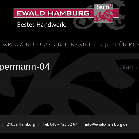
OWROOM
B-TO-B
ANGEBOTE & AKTUELLES
JOBS
ÜBER U
ppermann-04
Sie befinde
Start
 | 21039 Hamburg | Tel: 040 – 723 52 67 |
info@ewald-hamburg.de