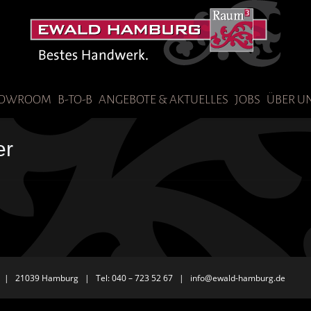
OWROOM
B-TO-B
ANGEBOTE & AKTUELLES
JOBS
ÜBER U
er
 | 21039 Hamburg | Tel: 040 – 723 52 67 |
info@ewald-hamburg.de