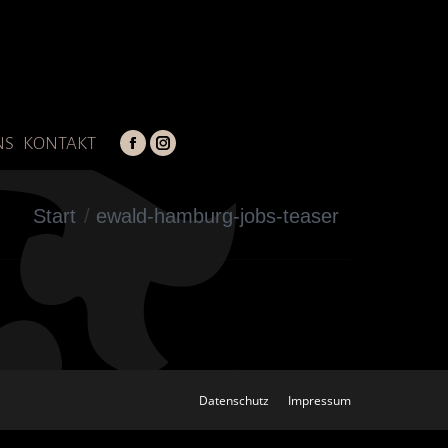
NS
KONTAKT
Facebook
Instagram
page
page
opens
opens
Sie befinden sich hier:
Start
ewald-hamburg-jobs-teaser
in
in
new
new
window
window
Datenschutz
Impressum