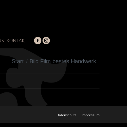
NS
KONTAKT
Facebook
Instagram
page
page
opens
opens
Sie befinden sich hier:
Start
Bild Film bestes Handwerk
in
in
new
new
window
window
Datenschutz
Impressum