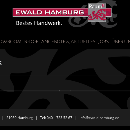
OWROOM
B-TO-B
ANGEBOTE & AKTUELLES
JOBS
ÜBER U
k
 | 21039 Hamburg | Tel: 040 – 723 52 67 |
info@ewald-hamburg.de