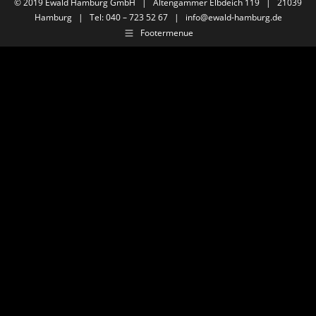
© 2019 Ewald Hamburg GmbH | Altengammer Elbdeich 119 | 21039
Hamburg | Tel: 040 – 723 52 67 |
info@ewald-hamburg.de
Footermenue